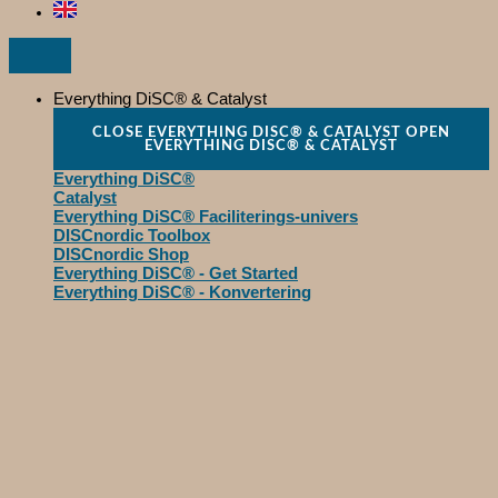
Everything DiSC® & Catalyst
CLOSE EVERYTHING DISC® & CATALYST
OPEN
EVERYTHING DISC® & CATALYST
Everything DiSC®
Catalyst
Everything DiSC® Faciliterings-univers
DISCnordic Toolbox
DISCnordic Shop
Everything DiSC® - Get Started
Everything DiSC® - Konvertering