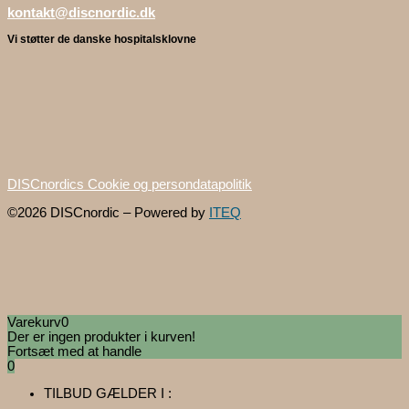
kontakt@discnordic.dk
Vi støtter de danske hospitalsklovne
DISCnordics Cookie og persondatapolitik
©2026 DISCnordic – Powered by
ITEQ
Varekurv
0
Der er ingen produkter i kurven!
Fortsæt med at handle
0
TILBUD GÆLDER I :