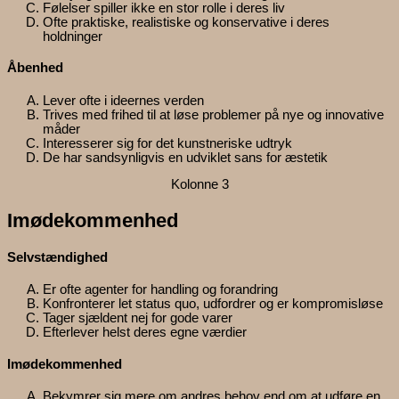
Følelser spiller ikke en stor rolle i deres liv
Ofte praktiske, realistiske og konservative i deres
holdninger
Åbenhed​
Lever ofte i ideernes verden
Trives med frihed til at løse problemer på nye og innovative
måder
Interesserer sig for det kunstneriske udtryk
De har sandsynligvis en udviklet sans for æstetik
Kolonne 3
Imødekommenhed
Selvstændighed
Er ofte agenter for handling og forandring
Konfronterer let status quo, udfordrer og er kompromisløse
Tager sjældent nej for gode varer
Efterlever helst deres egne værdier
Imødekommenhed
Bekymrer sig mere om andres behov end om at udføre en