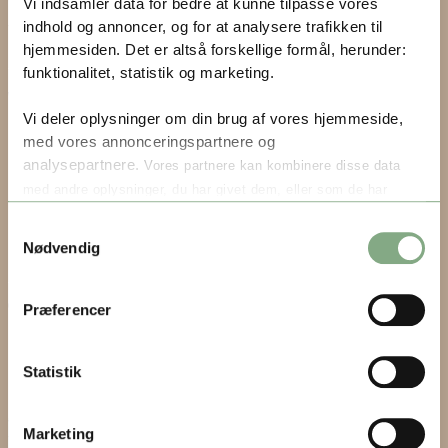
CVR.: 38486020
Vi indsamler data for bedre at kunne tilpasse vores
indhold og annoncer, og for at analysere trafikken til
Tlf.:
+45 3131 1616
hjemmesiden. Det er altså forskellige formål, herunder:
kontakt@discnordic.dk
funktionalitet, statistik og marketing.
We support the Danish hospital clowns
Vi deler oplysninger om din brug af vores hjemmeside,
med vores annonceringspartnere og
analysepartnere.
Vores partnere kan kombinere disse data
med andre oplysninger, du har givet dem, eller som de har
indsamlet fra din brug af deres tjenester.
Samtykkevalg
Nødvendig
Du kan altid ændre dine indstillinger eller trække dit samtykke
DISCnordic’s Cookie and Privacy Policy
tilbage, via vores
Privatliv- og Cookiepolitik
, hvor du også
©2026 DISCnordic – Powered by
ITEQ
Præferencer
kan læse mere om vores brug af cookies.
Statistik
Varekurv
0
Marketing
There are no products in the cart!