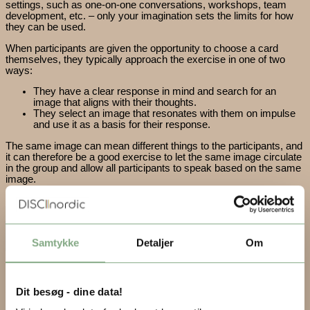
settings, such as one-on-one conversations, workshops, team
development, etc. – only your imagination sets the limits for how
they can be used.
When participants are given the opportunity to choose a card
themselves, they typically approach the exercise in one of two
ways:
They have a clear response in mind and search for an
image that aligns with their thoughts.
They select an image that resonates with them on impulse
and use it as a basis for their response.
The same image can mean different things to the participants, and
it can therefore be a good exercise to let the same image circulate
in the group and allow all participants to speak based on the same
image.
DISCvisuel - facilitation game quantity
ADD TO BASKET
Samtykke
Detaljer
Om
DISCnordic
Holmbladsgade 133, 3. Sal
2300 København S
Dit besøg - dine data!