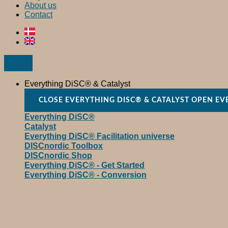
About us
Contact
Everything DiSC® & Catalyst
CLOSE EVERYTHING DISC® & CATALYST
OPEN EV
Everything DiSC®
Catalyst
Everything DiSC® Facilitation universe
DISCnordic Toolbox
DISCnordic Shop
Everything DiSC® - Get Started
Everything DiSC® - Conversion