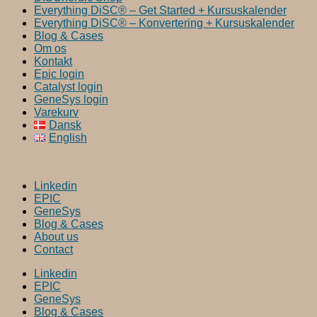
Everything DiSC® – Get Started + Kursuskalender
Everything DiSC® – Konvertering + Kursuskalender
Blog & Cases
Om os
Kontakt
Epic login
Catalyst login
GeneSys login
Varekurv
Dansk
English
Linkedin
EPIC
GeneSys
Blog & Cases
About us
Contact
Linkedin
EPIC
GeneSys
Blog & Cases