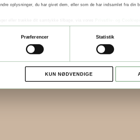
re oplysninger, du har givet dem, eller som de har indsamlet fra din br
inger eller trække dit samtykke tilbage, via vores
Privatliv- og Cookiepo
®
Præferencer
Statistik
KUN NØDVENDIGE