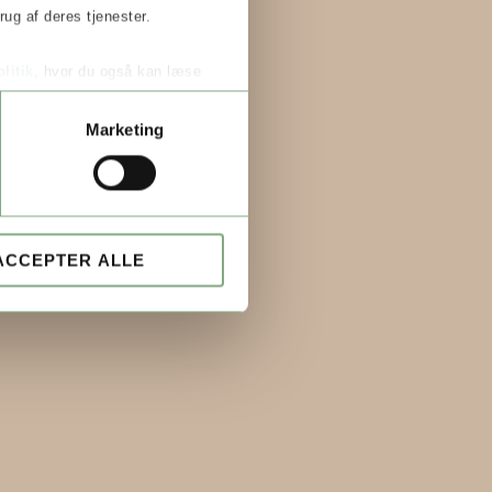
ug af deres tjenester.
litik
, hvor du også kan læse
Marketing
ACCEPTER ALLE