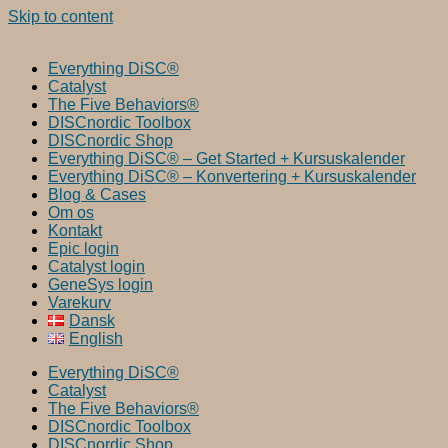
Skip to content
Everything DiSC®
Catalyst
The Five Behaviors®
DISCnordic Toolbox
DISCnordic Shop
Everything DiSC® – Get Started + Kursuskalender
Everything DiSC® – Konvertering + Kursuskalender
Blog & Cases
Om os
Kontakt
Epic login
Catalyst login
GeneSys login
Varekurv
Dansk
English
Everything DiSC®
Catalyst
The Five Behaviors®
DISCnordic Toolbox
DISCnordic Shop