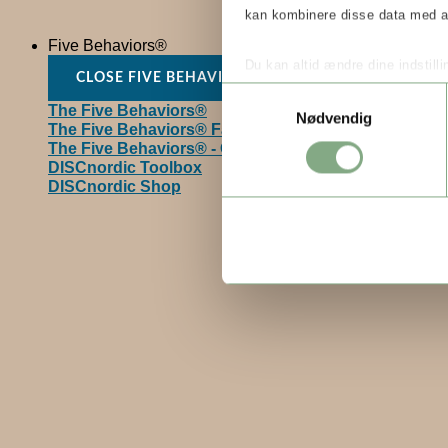
kan kombinere disse data med and
Five Behaviors®
Du kan altid ændre dine indstill
CLOSE FIVE BEHAVIORS®
OPEN FIVE BEHAVIORS
mere om vores brug af cookies.
Samtykkevalg
The Five Behaviors®
Nødvendig
The Five Behaviors® Facilitation universe
The Five Behaviors® - Online Crash Course
DISCnordic Toolbox
DISCnordic Shop